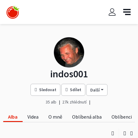
indos001
Sledovat
Sdílet
Další
35 alb
27k zhlédnutí
Alba
Videa
O mně
Oblíbená alba
Oblíbenci